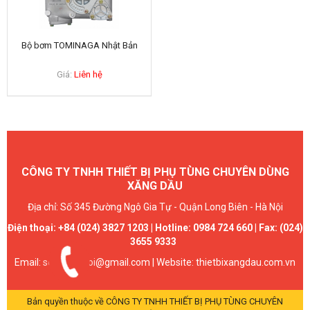
Bộ bơm TOMINAGA Nhật Bản
Giá:
Liên hệ
CÔNG TY TNHH THIẾT BỊ PHỤ TÙNG CHUYÊN DÙNG
XĂNG DẦU
Địa chỉ: Số 345 Đường Ngô Gia Tự - Quận Long Biên - Hà Nội
Điện thoại: +84 (024) 3827 1203 | Hotline: 0984 724 660 | Fax: (024)
3655 9333
Email: seeco.hanoi@gmail.com | Website: thietbixangdau.com.vn
Bản quyền thuộc về
CÔNG TY TNHH THIẾT BỊ PHỤ TÙNG CHUYÊN