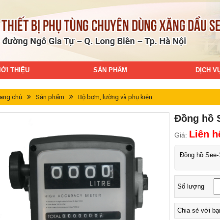
IỚI THIỆU
SẢN PHẨM
DỊCH V
rang chủ
Sản phẩm
Bộ bơm, lường và phụ kiện
Đồng hồ 
Liên h
Giá:
Đồng hồ See-
Số lượng
Chia sẻ với bạ