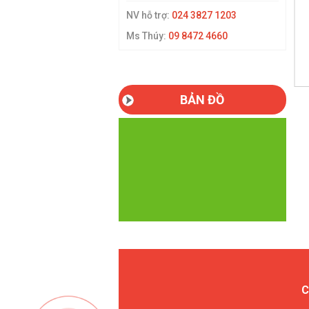
NV hỗ trợ:
024 3827 1203
lưu lượng lớn 100m3/h
Bộ bơm TOMINAGA Nhật Bản
Ms Thúy:
09 8472 4660
Giá:
Liên hệ
Giá:
Liên hệ
Chi tiết
Chi tiết
BẢN ĐỒ
C