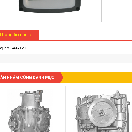
Thông tin chi tiết
g hồ See-120
SẢN PHẨM CÙNG DANH MỤC