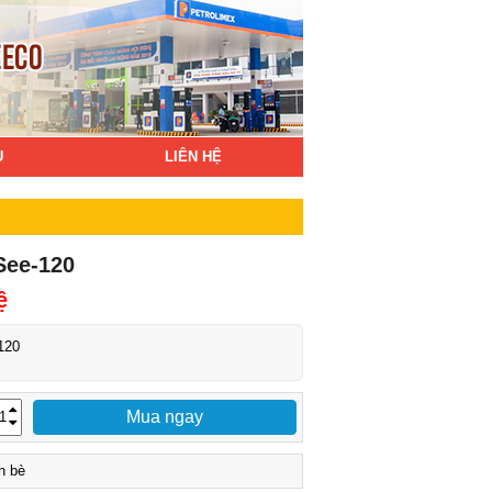
Ụ
LIÊN HỆ
See-120
ệ
120
Mua ngay
n bè